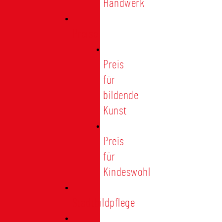
Handwerk
Preise
Preis
für
bildende
Kunst
Preis
für
Kindeswohl
Stadtbildpflege