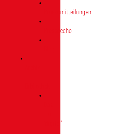
Pressemitteilungen
Presseecho
Blog
Archiv
|
Bibliothek
Das
Tor
"digital"
|