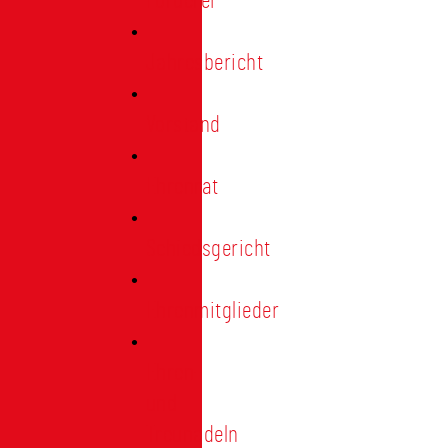
Förderer
Jahresbericht
Vorstand
Ehrenrat
Schiedsgericht
Ehrenmitglieder
Ehren-
und
Treunadeln