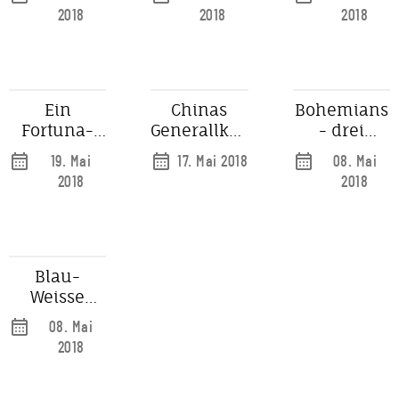
Rheinland
2018
2018
2018
Ein
Chinas
Bohemians
Fortuna-
Generallkonsul
- drei
Platz für
besucht die
Tenöre
19. Mai
17. Mai 2018
08. Mai
Düsseldorf
Jonges
begeistern
2018
2018
für den
guten
Zweck in
St.Andreas
Blau-
Weisse
Senatoren
08. Mai
im De
2018
Medici