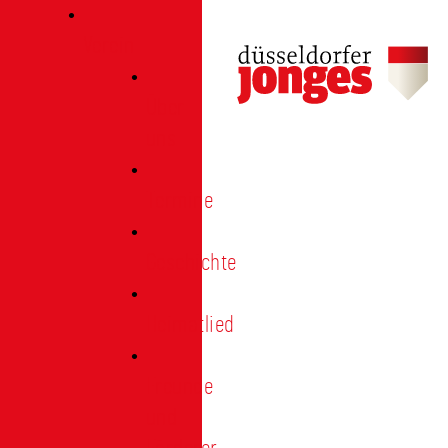
Verein
Über
uns
Termine
Geschichte
Heimatlied
Freunde
und