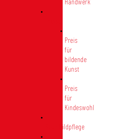
Handwerk
Preise
Preis
für
bildende
Kunst
Preis
für
Kindeswohl
Stadtbildpflege