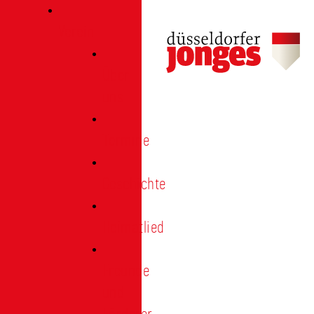
Verein
Über
uns
Termine
Geschichte
Heimatlied
Freunde
und