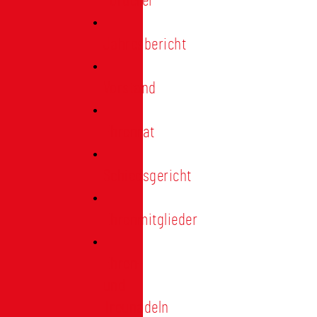
Förderer
Jahresbericht
Vorstand
Ehrenrat
Schiedsgericht
Ehrenmitglieder
Ehren-
und
Treunadeln