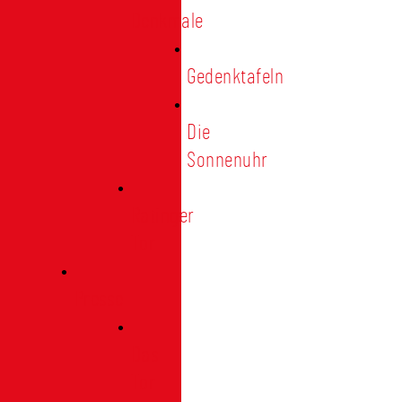
Denkmale
Gedenktafeln
Die
Sonnenuhr
Ratinger
Tor
Presse
Das
Tor