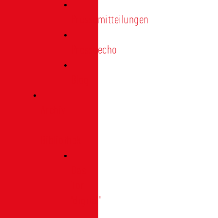
Pressemitteilungen
Presseecho
Blog
Archiv
|
Bibliothek
Das
Tor
"digital"
|