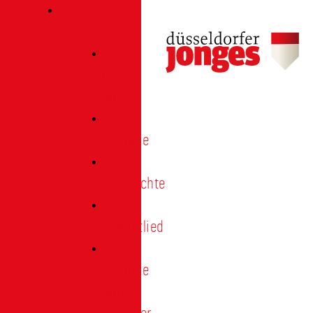
Verein
Über
uns
Termine
Geschichte
Heimatlied
Freunde
und