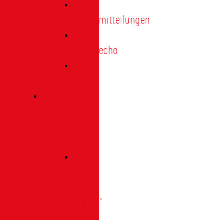
Pressemitteilungen
Presseecho
Blog
Archiv
|
Bibliothek
Das
Tor
"digital"
|