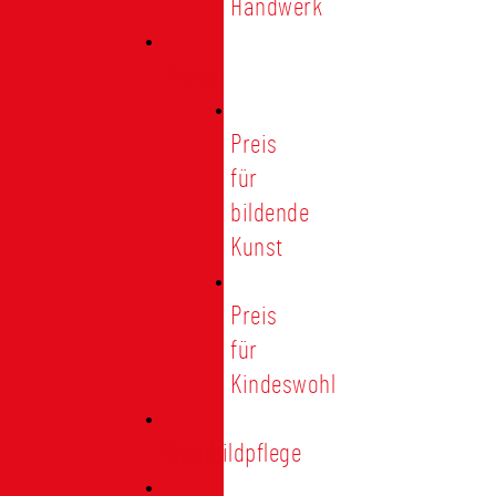
Handwerk
Preise
Preis
für
bildende
Kunst
Preis
für
Kindeswohl
Stadtbildpflege