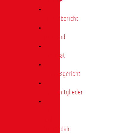
Förderer
Jahresbericht
Vorstand
Ehrenrat
Schiedsgericht
Ehrenmitglieder
Ehren-
und
Treunadeln