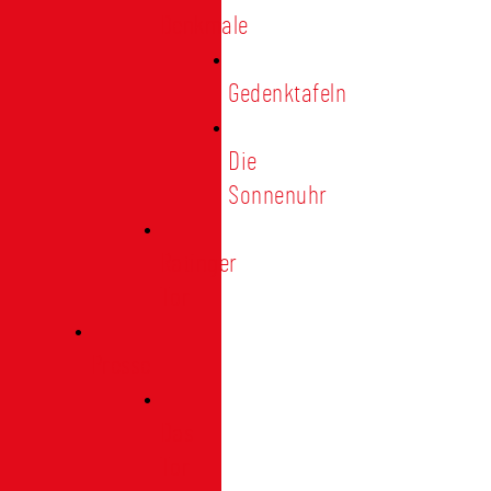
Denkmale
Gedenktafeln
Die
Sonnenuhr
Ratinger
Tor
Presse
Das
Tor