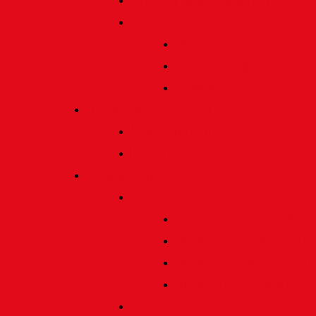
Satzung und Regularien
Datenschutz
Allgemein
Verarbeitung
Einwilligung
Tischgemeinschaften
Allgemeine Infos
Übersicht
Engagement
Förderpreise
Förderpreis Architektur
Förderpreis Musik | Mus
Förderpreis Wissenscha
Förderpreis Handwerk
Preise