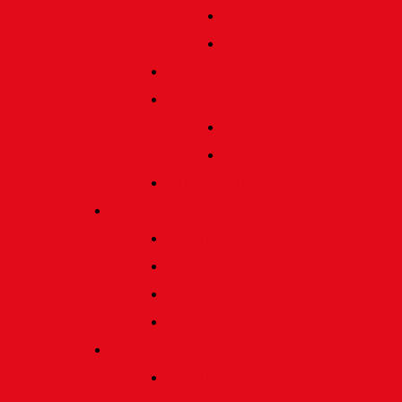
Preis für bildende Kunst
Preis für Kindeswohl
Stadtbildpflege
Denkmale
Gedenktafeln
Die Sonnenuhr
Ratinger Tor
Presse
Das Tor
Pressemitteilungen
Presseecho
Blog
Archiv | Bibliothek
Das Tor "digital" | Downloads