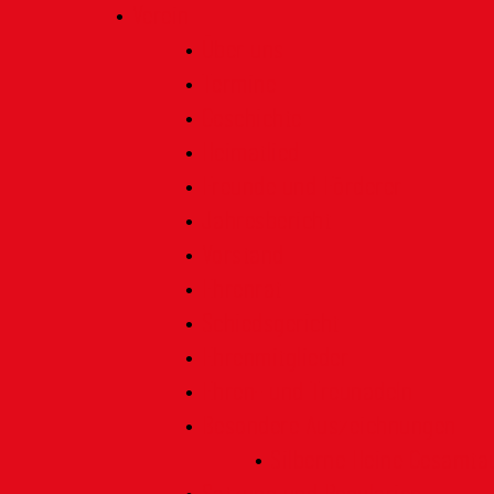
Verein
Über uns
Termine
Geschichte
Heimatlied
Freunde und Förderer
Jahresbericht
Vorstand
Ehrenrat
Schiedsgericht
Ehrenmitglieder
Ehren- und Treunadeln
Besondere Auszeichnungen
Silberne Heine Gesamt