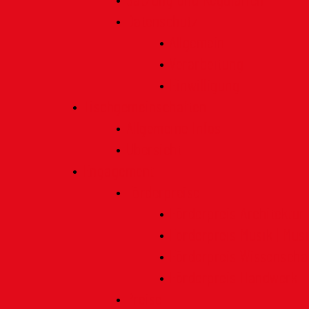
Satzung und Regularien
Datenschutz
Allgemein
Verarbeitung
Einwilligung
Tischgemeinschaften
Allgemeine Infos
Übersicht
Engagement
Förderpreise
Förderpreis Architektur
Förderpreis Musik | Mus
Förderpreis Wissenscha
Förderpreis Handwerk
Preise