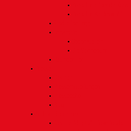
Preis für bildende Kunst
Preis für Kindeswohl
Stadtbildpflege
Denkmale
Gedenktafeln
Die Sonnenuhr
Ratinger Tor
Presse
Das Tor
Pressemitteilungen
Presseecho
Blog
Archiv | Bibliothek
Das Tor "digital" | Downloads