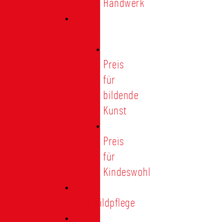
Handwerk
Preise
Preis
für
bildende
Kunst
Preis
für
Kindeswohl
Stadtbildpflege