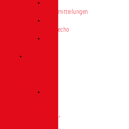
Pressemitteilungen
Presseecho
Blog
Archiv
|
Bibliothek
Das
Tor
"digital"
|