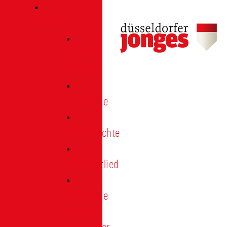
Verein
Über
uns
Termine
Geschichte
Heimatlied
Freunde
und