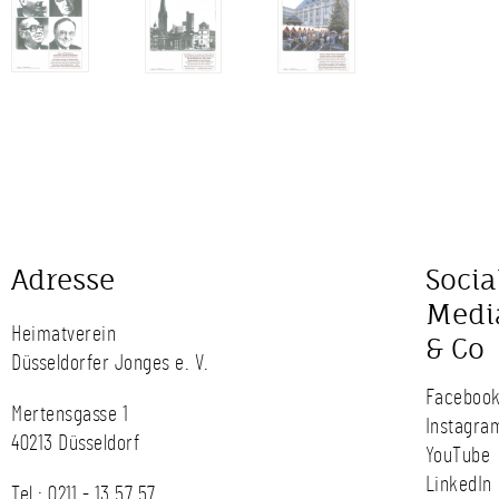
Adresse
Socia
Medi
Heimatverein
& Co
Düsseldorfer Jonges e. V.
Faceboo
Mertensgasse 1
Instagra
40213 Düsseldorf
YouTube
LinkedIn
Tel.:
0211 - 13 57 57