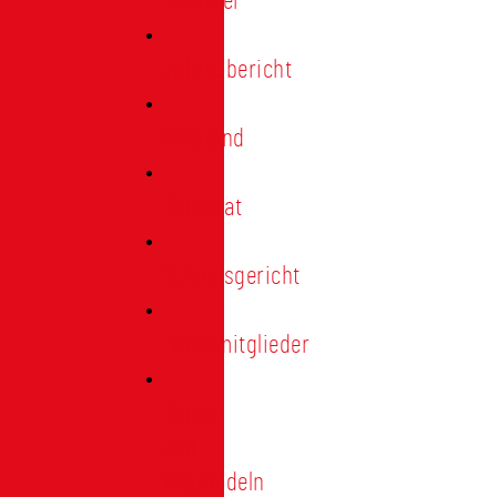
Förderer
Jahresbericht
Vorstand
Ehrenrat
Schiedsgericht
Ehrenmitglieder
Ehren-
und
Treunadeln