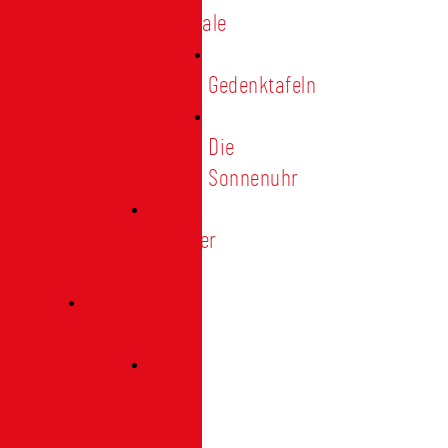
Denkmale
Gedenktafeln
Die
Sonnenuhr
Ratinger
Tor
Presse
Das
Tor