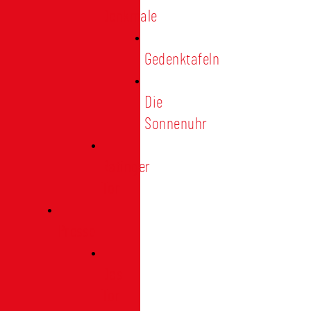
Denkmale
Gedenktafeln
Die
Sonnenuhr
Ratinger
Tor
Presse
Das
Tor