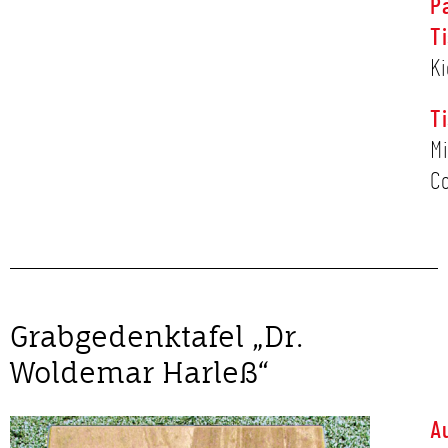
P
T
Ki
T
Mi
C
Grabgedenktafel „Dr.
Woldemar Harleß“
A