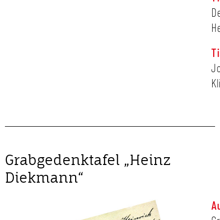
D
H
T
J
Kl
Grabgedenktafel „Heinz
Diekmann“
A