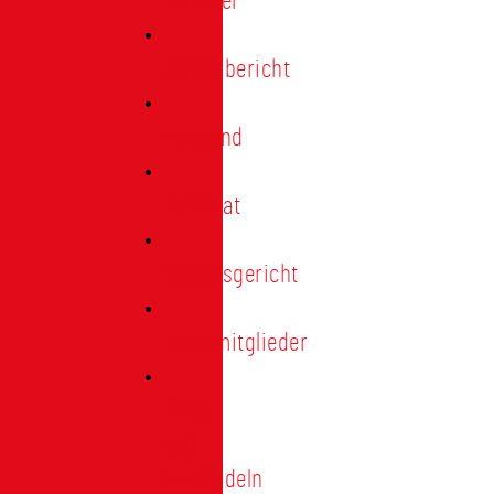
Förderer
Jahresbericht
Vorstand
Ehrenrat
Schiedsgericht
Ehrenmitglieder
Ehren-
und
Treunadeln