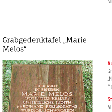
Kl
Grabgedenktafel „Marie
Melos“
A
G
„M
Me
S
Al