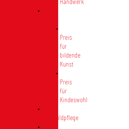
Handwerk
Preise
Preis
für
bildende
Kunst
Preis
für
Kindeswohl
Stadtbildpflege