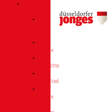
Verein
Über
uns
Termine
Geschichte
Heimatlied
Freunde
und