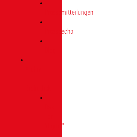
Pressemitteilungen
Presseecho
Blog
Archiv
|
Bibliothek
Das
Tor
"digital"
|